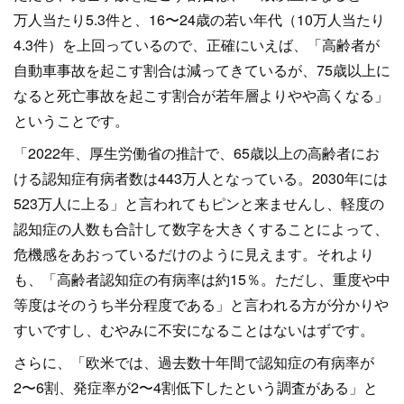
万人当たり5.3件と、16〜24歳の若い年代（10万人当たり
4.3件）を上回っているので、正確にいえば、「高齢者が
自動車事故を起こす割合は減ってきているが、75歳以上に
なると死亡事故を起こす割合が若年層よりやや高くなる」
ということです。
「2022年、厚生労働省の推計で、65歳以上の高齢者にお
ける認知症有病者数は443万人となっている。2030年には
523万人に上る」と言われてもピンと来ませんし、軽度の
認知症の人数も合計して数字を大きくすることによって、
危機感をあおっているだけのように見えます。それより
も、「高齢者認知症の有病率は約15％。ただし、重度や中
等度はそのうち半分程度である」と言われる方が分かりや
すいですし、むやみに不安になることはないはずです。
さらに、「欧米では、過去数十年間で認知症の有病率が
2〜6割、発症率が2〜4割低下したという調査がある」と