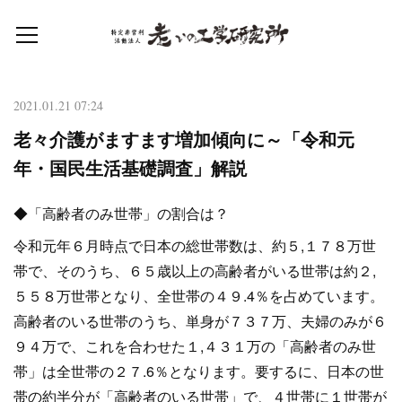
2021.01.21 07:24
老々介護がますます増加傾向に～「令和元
年・国民生活基礎調査」解説
◆「高齢者のみ世帯」の割合は？
令和元年６月時点で日本の総世帯数は、約５,１７８万世
帯で、そのうち、６５歳以上の高齢者がいる世帯は約２,
５５８万世帯となり、全世帯の４９.4％を占めています。
高齢者のいる世帯のうち、単身が７３７万、夫婦のみが６
９４万で、これを合わせた１,４３１万の「高齢者のみ世
帯」は全世帯の２７.6％となります。要するに、日本の世
帯の約半分が「高齢者のいる世帯」で、４世帯に１世帯が