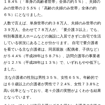
１８.4％（「単身の高齢者世帯」全体の約５％）、夫婦の
みの世帯の２５.5％（「高齢の夫婦のみ世帯」全体の約
６％）にとなりました。
人数で言えば、単身世帯の約３８万人、夫婦のみ世帯の約
３９万人、合わせて７８万人が、「要介護３以上」でも、
特別養護老人ホームなどの施設に入居できずに自宅で生活
している状況にあることが分かります。 自宅で要介護者
を看ている主な介護者は、同居親族（配偶者、子供など）
が５４.4％（平成28年は５８.7％）、訪問介護等の事業者
が１２.1％（平成28年は１３％）で、いずれもやや低下し
ました。
主な介護者の性別は男性３５％、女性６５％。年齢的で
は６０歳以上の介護者が男性で７２.4％、女性７３.8％と
高い比率となっており、老々介護の実態がよくわかる結果
となっています。