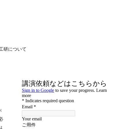
工研について
が
必
ょ