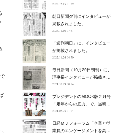
2023.12.15 01:29
る
朝日新聞夕刊にインタビューが
め
掲載されました。
2023.11.10 07:37
「週刊朝日」に、インタビュー
危
が掲載されました。
2022.11.24 04:50
毎日新聞（10月29日朝刊）に、
％で
理事長インタビューが掲載さ…
2021.10.29 00:54
ば
プレジデントのMOOK版２月号
。
「定年からの底力」で、当研…
2021.02.25 01:04
日経ＭＪフォーラム「企業と従
業員のエンゲージメントを高…