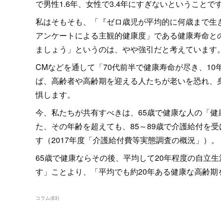
で男性1.6年、女性で3.4年にすぎないということ
私はそもそも、「『ゼロ歳児が平均的に何歳まで生
アンケートによる主観的健康度」である健康寿命との
ましょう」というのは、やや強引だと考えていま
CMなどを通して「70代前半で健康寿命が尽き、1
ば、高齢者や高齢期を迎える人たちが老いを恐れ、
惧します。
今、私たちが共有すべきは、65歳で健康な人の「健
た、その年齢を超えても、85～89歳で介護給付を受
す（2017年度「介護給付費等実態調査の概況」
65歳で健康ならその後、平均して20年程度の自立
す」ことより、「平均でも約20年ある健康な高齢
コラム
(
83
)