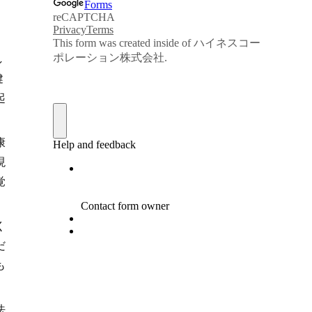
し
健
起
康
現
覚
く
だ
も
法