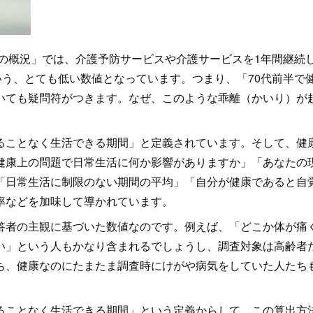
査の概況」では、介護予防サービスや介護サービスを1年間継続
いう、とても低い数値となっています。つまり、「70代前半で
いても疑問符がつきます。なぜ、このような乖離（かいり）が
ることなく生活できる期間」と定義されています。そして、健
健康上の問題で日常生活に何か影響がありますか」「あなたの
「日常生活に制限のない期間の平均」「自分が健康であると自
存率などを加味して導かれています。
答者の主観に基づいた数値なのです。例えば、「どこか体が痛
い」という人もかなり含まれるでしょうし、調査対象は高齢者
ち、健康なのにたまたま調査時にけがや病気をしていた人たち
ることなく生活できる期間」という定義からして、この算出方