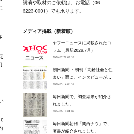
講演や取材のご依頼は、お電話（06-
こ
6223-0001）でも承ります。
メディア掲載（新着順）
多
ヤフーニュースに掲載されたコ
ラム（最新2026.7月）
定
2026.07.21 02:53
用
朝日新聞 ・朝刊「高齢社会と住
』
まい」面に、インタビューが…
年
2026.05.14 00:57
毎日新聞で、調査結果が紹介さ
い
れました。
。
2024.06.18 01:09
0
毎日新聞朝刊「関西ナウ」で、
均
著書が紹介されました。