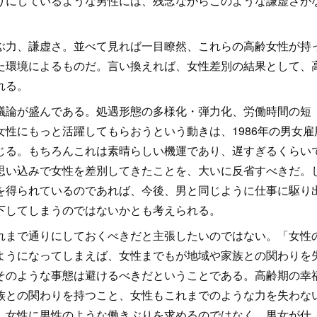
りにしているような男性には、残念ながらこのような謙虚さが
ぶ力、謙虚さ。並べて見れば一目瞭然、これらの高齢女性が持
た環境によるものだ。言い換えれば、女性差別の結果として、
れる。
議論が盛んである。処遇形態の多様化・弾力化、労働時間の短
性にもっと活躍してもらおうという動きは、1986年の男女雇
じる。もちろんこれは素晴らしい機運であり、遅すぎるくらい
思い込みで女性を差別してきたことを、大いに反省すべきだ。
を得られているのであれば、今後、男と同じように仕事に駆り
下してしまうのではないかとも考えられる。
れまで通りにしておくべきだと主張したいのではない。「女性
ようになってしまえば、女性までもが地域や家族との関わりを
そのような事態は避けるべきだということである。高齢期の幸
族との関わりを持つこと、女性もこれまでのような力を失わな
、女性に男性のような働きぶりを求めるのではなく、男女が仕