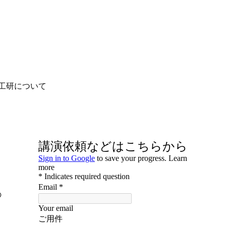
工研について
の