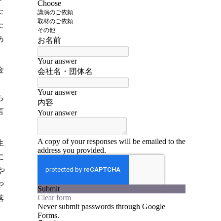
た
た
あ
金
ち
言
生
に
や
や
落
」