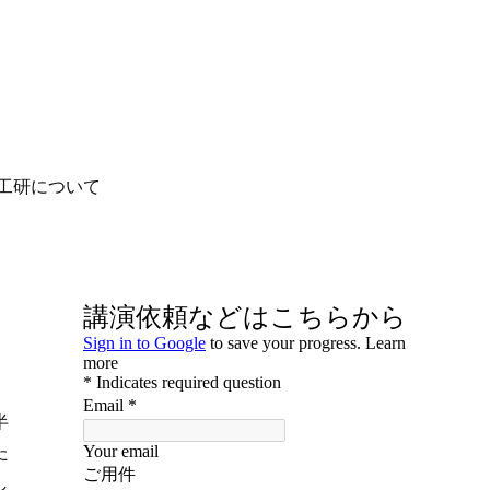
工研について
半
た
し