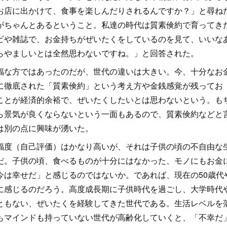
お店に出かけて、食事を楽しんだりされるんですか？」と尋ね
がちゃんとあるということ。私達の時代は質素倹約で育ってき
ビや雑誌で、お金持ちがぜいたくをしているのを見て、いいな
らやましいとは全然思わないですね。」と回答された。
福な方ではあったのだが、世代の違いは大きい。今、十分なお
に徹底された「質素倹約」という考え方や金銭感覚が残ってお
ことが経済的余裕で、ぜいたくしたいとは思わないという。も
ら景気が良くならないという一面もあるので、質素倹約などと
は別の点に興味が湧いた。
福度（自己評価）はかなり高いが、それは子供の頃の不自由な
だ。子供の頃、食べるものが十分にはなかった、モノにもお金
今は幸せだ」と感じるのではないか。であれば、現在の50歳代
に感じるのだろう。高度成長期に子供時代を過ごし、大学時代
ともない、ぜいたくを経験してきた世代である。生活レベルを
もマインドも持っていない世代が高齢化していくと、「不幸だ