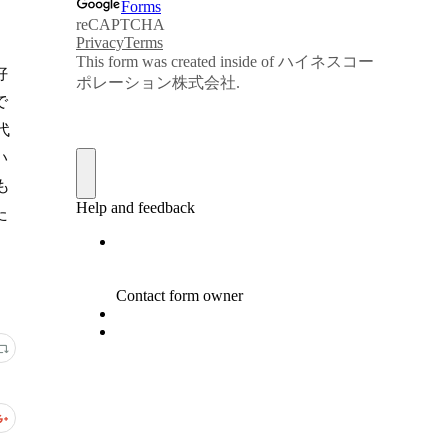
、
好
で
代
い
も
た