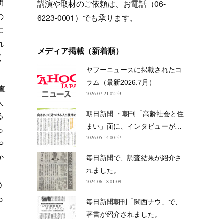
間
講演や取材のご依頼は、お電話（06-
の
6223-0001）でも承ります。
に
れ
メディア掲載（新着順）
く
ヤフーニュースに掲載されたコ
ラム（最新2026.7月）
査
2026.07.21 02:53
人
朝日新聞 ・朝刊「高齢社会と住
る
まい」面に、インタビューが…
っ
2026.05.14 00:57
や
か
毎日新聞で、調査結果が紹介さ
、
れました。
2024.06.18 01:09
う
も
毎日新聞朝刊「関西ナウ」で、
著書が紹介されました。