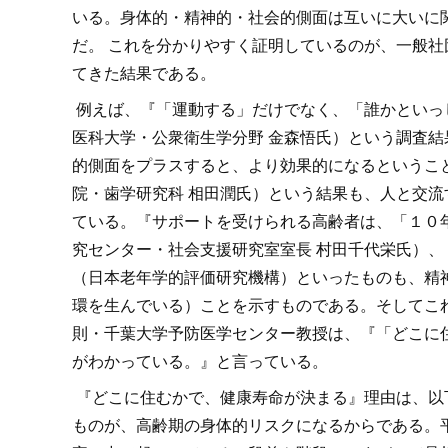
いる。身体的・精神的・社会的側面は互いに大いに
だ。 これを分かりやすく証明しているのが、一般社
てきた結果である。
例えば、『「運動する」だけでなく、「誰かといっ
医科大学・公衆衛生学分野 金森悟氏）という調査
的側面をプラスすると、より効果的になるというこ
院・歯学研究科 相田潤氏）という結果も、人と交
ている。『サポートを受けられる高齢者は、「１０
究センター・社会支援研究室室長 村田千代栄氏）
（日本老年学的評価研究機構）といったものも、精
環を生んでいる）ことを示すものである。そしてこ
則・千葉大学予防医学センター教授は、『「どこに
がわかっている。』と言っている。
『どこに住むかで、健康寿命が決まる』理由は、以下
ものが、高齢期の身体的リスクになるからである。