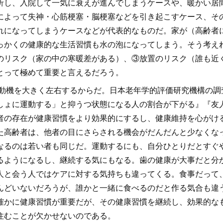
折し、入院して一気に衰えが進んでしまうケースや、暖かい居
によって失神・心筋梗塞・脳梗塞などを引き起こすケース、そ
れになってしまうケースなどが代表的なものだ。家が（高齢者
っかくの健康的な生活習慣も水の泡になってしまう。そう考え
のリスク（家の中の寒暖差がある）、③放置のリスク（誰も近
とって極めて重要と言えるだろう。
動機を大きく左右するからだ。日本老年学的評価研究機構の調
しょに運動する」と抑うつ状態になる人の割合が下がる』『友
者の存在が健康習慣をより効果的にするし、健康維持を心がけ
た高齢者は、他者の目にさらされる機会がだんだんと少なくな
なるのは若い者も同じだ。運動するにも、自分ひとりだとすぐ
るようになるし、継続する気にもなる。歯の健康が大事だと分
人と会う人ではケアに対する気持ちも違ってくる。食事だって
んどいないだろうが、誰かと一緒に食べるのだと作る気合も違
確かに健康習慣が重要だが、その健康習慣を継続し、効果的な
住むことが欠かせないのである。