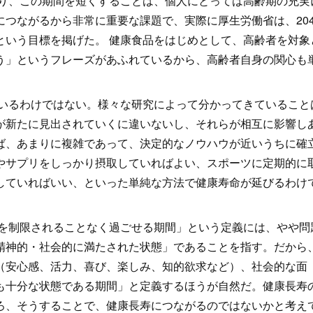
り、この期間を短くすることは、個人にとっては高齢期の充実
つながるから非常に重要な課題で、実際に厚生労働省は、204
という目標を掲げた。 健康食品をはじめとして、高齢者を対象
う」というフレーズがあふれているから、高齢者自身の関心も
いるわけではない。様々な研究によって分かってきていること
が新たに見出されていくに違いないし、それらが相互に影響し
ば、あまりに複雑であって、決定的なノウハウが近いうちに確
やサプリをしっかり摂取していればよい、スポーツに定期的に
していればいい、といった単純な方法で健康寿命が延びるわけ
を制限されることなく過ごせる期間」という定義には、やや問
精神的・社会的に満たされた状態」であることを指す。だから
（安心感、活力、喜び、楽しみ、知的欲求など）、社会的な面
も十分な状態である期間」と定義するほうが自然だ。健康長寿
ろ、そうすることで、健康長寿につながるのではないかと考え