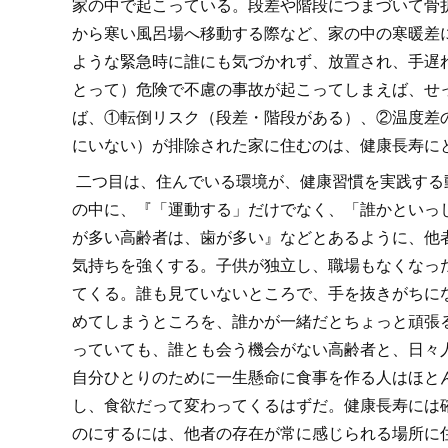
家の中で起こっている。段差や階段につまづいて骨
から寒い風呂場へ移動する際など、家の中の寒暖差
ような緊急時に誰にも気づかれず、放置され、手遅
とって）危険で不慮の事故が起こってしまえば、せ
ば、①転倒リスク（段差・階段がある）、②温度差
にいない）が排除された家に住むのは、健康長寿に
二つ目は、住んでいる環境が、健康習慣を実践する
の中に、『「運動する」だけでなく、「誰かといっ
が多い高齢者は、歯が多い』などとあるように、他
気持ちを強くする。子供が独立し、職場もなくなっ
てくる。誰も見ていないところで、手を抜きがちに
めてしまうところを、誰かが一緒だとちょっと頑張
っていても、誰とも会う機会がない高齢者と、日々
自分ひとりのために一生懸命に食事を作る人はほと
し、食欲だって変わってくるはずだ。健康長寿には
のにするには、他者の存在が常に感じられる場所に