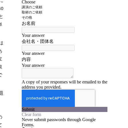
に
0
と
単
は
あ
立
取
で
題
、
の
て