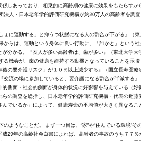
関係しあっており、相乗的に高齢期の健康に効果をもたらすか
団法人・日本老年学的評価研究機構が約20万人の高齢者を調査
しょに運動する」と抑うつ状態になる人の割合が下がる』（東
結果からは、運動という身体に良い行動に、「誰かと」という社
とが分かる。『友人が多い高齢者は、歯が多い』（東北大学大
流する機会が、歯の健康を維持する動機となっていることを示唆
年後の要介護リスク」が１０％以上減少する』（国立長寿医療
、『交流の場に参加していると、要介護になる割合が半減する』
神的側面・社会的側面が身体的状況に好影響を与えている（好
れらの調査を総括し、日本老年学的評価研究機構・代表の近藤
住んでいるか」によって、健康寿命の平均値が大きく異なるこ
のようなことだ。 まず一つ目は、“家”や“住んでいる環境”そ
平成29年の高齢社会白書によれば、高齢者の事故のうち７７％