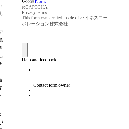
ら
し
京
会
学
し
研
循
克
と
の
が