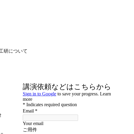
工研について
2