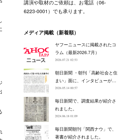
活
講演や取材のご依頼は、お電話（06-
6223-0001）でも承ります。
し
に
メディア掲載（新着順）
ヤフーニュースに掲載されたコ
ラム（最新2026.7月）
2026.07.21 02:53
朝日新聞 ・朝刊「高齢社会と住
まい」面に、インタビューが…
ジ
2026.05.14 00:57
出
毎日新聞で、調査結果が紹介さ
れました。
る
2024.06.18 01:09
毎日新聞朝刊「関西ナウ」で、
れ
著書が紹介されました。