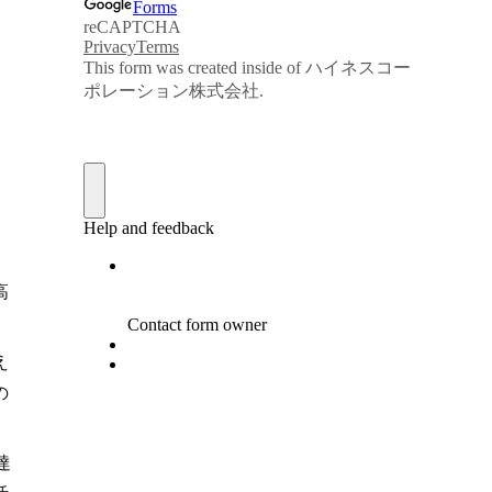
高
え
の
達