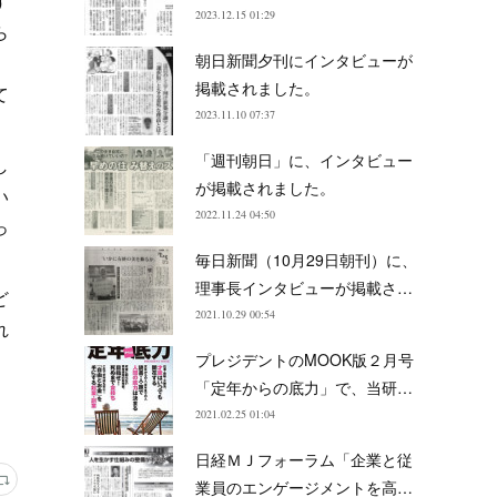
す
2023.12.15 01:29
ら
朝日新聞夕刊にインタビューが
掲載されました。
て
2023.11.10 07:37
「週刊朝日」に、インタビュー
し
が掲載されました。
い
2022.11.24 04:50
っ
毎日新聞（10月29日朝刊）に、
理事長インタビューが掲載さ…
ど
2021.10.29 00:54
れ
プレジデントのMOOK版２月号
「定年からの底力」で、当研…
2021.02.25 01:04
日経ＭＪフォーラム「企業と従
業員のエンゲージメントを高…