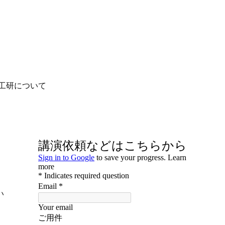
工研について
い