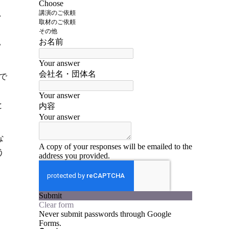
い
い
で
。
と
な
う