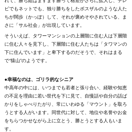
れて、勝ち組はますます勝って格差がさらに拡大し、テレ
ビでもネットでも、独り勝ちをしたボスザルのような人た
ちが闊歩（かっぽ）して、それが褒めそやされている、ま
さに「サル社会」が出現しています。
そういえば、タワーマンションの上層階に住む人は下層階
に住む人々を見下し、下層階に住む人たちは「タワマンの
下に住んでいます」と卑下するのだそうで、それはまる
で“猿山”のようです。
●幸福なのは、ゴリラ的なシニア
中高年の中には、いつまでも若者と張り合い、経験や知恵
の不足を理由に若い世代を下に見て、自慢話や自分の話ば
かりをしゃべりたがり、常にいわゆる「マウント」を取ろ
うとする人がいます。同世代に対して、地位や名誉やお金
をちらつかせながら上に立とう、勝とうとする人もいま
す。