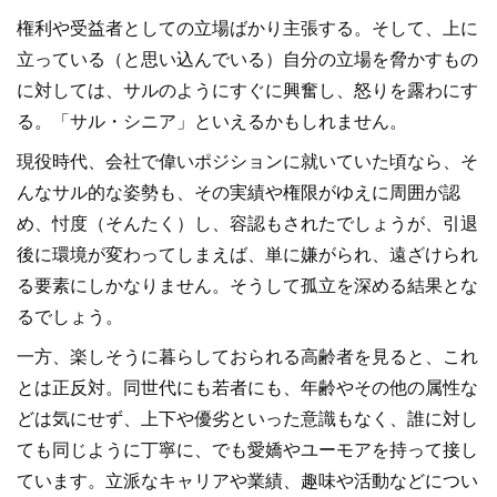
権利や受益者としての立場ばかり主張する。そして、上に
立っている（と思い込んでいる）自分の立場を脅かすもの
に対しては、サルのようにすぐに興奮し、怒りを露わにす
る。「サル・シニア」といえるかもしれません。
現役時代、会社で偉いポジションに就いていた頃なら、そ
んなサル的な姿勢も、その実績や権限がゆえに周囲が認
め、忖度（そんたく）し、容認もされたでしょうが、引退
後に環境が変わってしまえば、単に嫌がられ、遠ざけられ
る要素にしかなりません。そうして孤立を深める結果とな
るでしょう。
一方、楽しそうに暮らしておられる高齢者を見ると、これ
とは正反対。同世代にも若者にも、年齢やその他の属性な
どは気にせず、上下や優劣といった意識もなく、誰に対し
ても同じように丁寧に、でも愛嬌やユーモアを持って接し
ています。立派なキャリアや業績、趣味や活動などについ